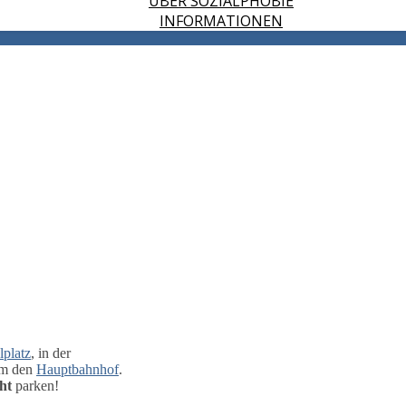
ÜBER SOZIALPHOBIE
INFORMATIONEN
platz
, in der
um den
Hauptbahnhof
.
ht
parken!