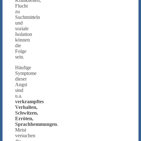
Krankheiten,
Flucht
zu
Suchtmitteln
und
soziale
Isolation
können
die
Folge
sein.
Häufige
Symptome
dieser
Angst
sind
u.a.
verkrampftes
Verhalten,
Schwitzen,
Erröten,
Sprachhemmungen
.
Meist
versuchen