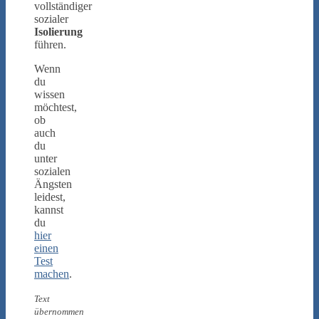
vollständiger
sozialer
Isolierung
führen.
Wenn
du
wissen
möchtest,
ob
auch
du
unter
sozialen
Ängsten
leidest,
kannst
du
hier
einen
Test
machen
.
Text
übernommen