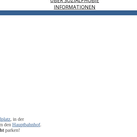
ÜBER SOZIALPHOBIE
INFORMATIONEN
platz
, in der
um den
Hauptbahnhof
.
ht
parken!