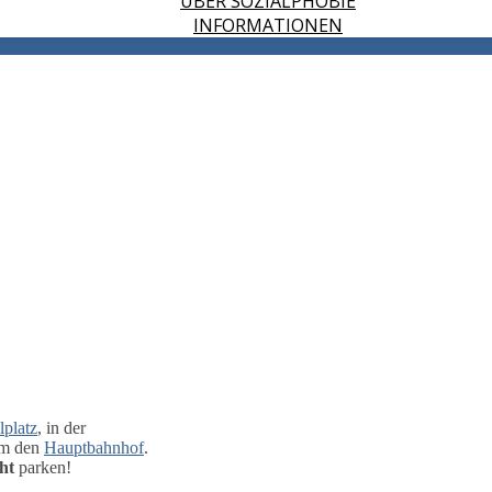
ÜBER SOZIALPHOBIE
INFORMATIONEN
platz
, in der
um den
Hauptbahnhof
.
ht
parken!