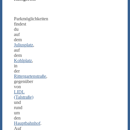
Parkmöglichkeiten
findest
du
auf
dem
Juliusplatz
,
auf
dem
Kohlplatz
,
in
der
Rittergartenstraße
,
gegenüber
von
LIDL
(Talstraße)
und
rund
um
den
Hauptbahnhof
.
Auf