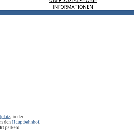
ÜBER SOZIALPHOBIE
INFORMATIONEN
platz
, in der
um den
Hauptbahnhof
.
ht
parken!